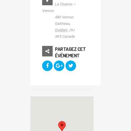
Le Chemin –
Vernon
480 Vernon
Gatineau
,
Québec
J9J
3K5
Canada
PARTAGEZ CET
ÉVÉNEMENT