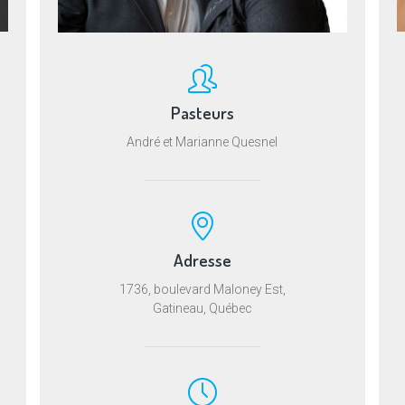
Pasteurs
André et Marianne Quesnel
Adresse
1736, boulevard Maloney Est,
Gatineau, Québec