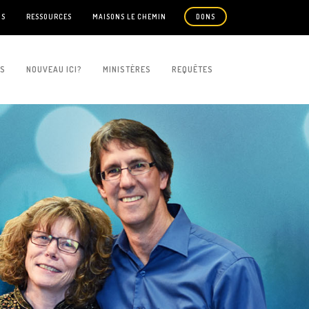
US
RESSOURCES
MAISONS LE CHEMIN
DONS
ES
NOUVEAU ICI?
MINISTÈRES
REQUÊTES