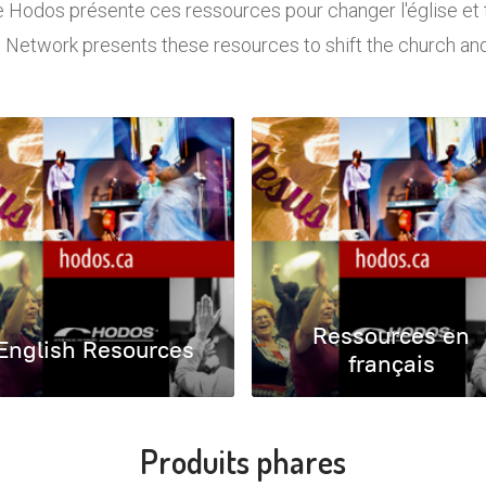
 Hodos présente ces ressources pour changer l'église et
Network presents these resources to shift the church and
Ressources en
English Resources
français
Produits phares