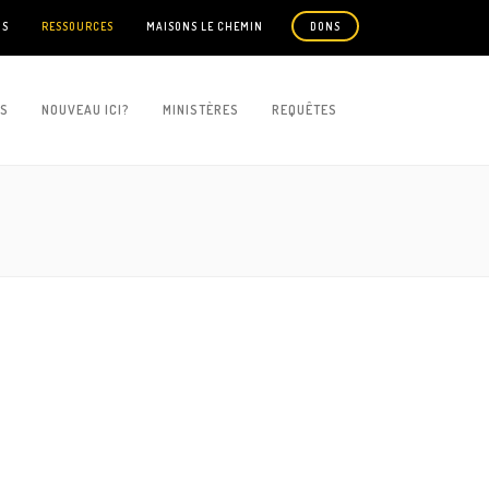
US
RESSOURCES
MAISONS LE CHEMIN
DONS
ES
NOUVEAU ICI?
MINISTÈRES
REQUÊTES