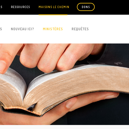
US
RESSOURCES
MAISONS LE CHEMIN
DONS
ES
NOUVEAU ICI?
MINISTÈRES
REQUÊTES