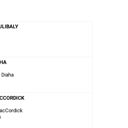
ULIBALY
AHA
a Diaha
ACCORDICK
MacCordick
s