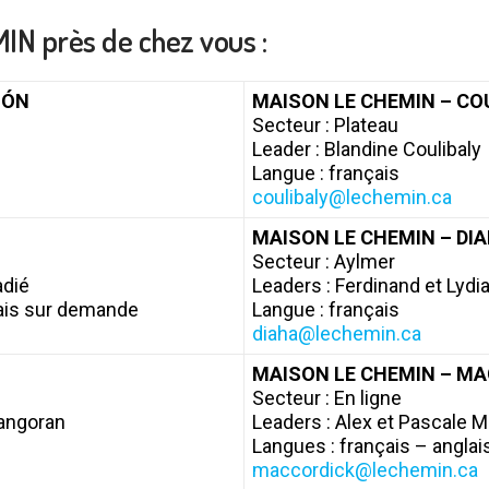
N près de chez vous :
IÓN
MAISON LE CHEMIN – CO
Secteur : Plateau
Leader : Blandine Coulibaly
Langue : français
coulibaly@lechemin.ca
MAISON LE CHEMIN – DI
Secteur : Aylmer
adié
Leaders : Ferdinand et Lydi
lais sur demande
Langue : français
diaha@lechemin.ca
MAISON LE CHEMIN – M
Secteur : En ligne
iangoran
Leaders : Alex et Pascale 
Langues : français – anglai
maccordick@lechemin.ca