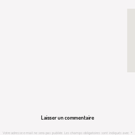
Laisser un commentaire
Votre adresse e-mail ne sera pas publiée.
Les champs obligatoires sont indiqués avec
*