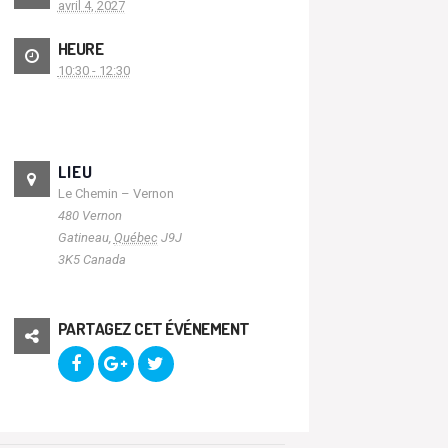
avril 4, 2027
HEURE
10:30 - 12:30
LIEU
Le Chemin – Vernon
480 Vernon
Gatineau
,
Québec
J9J
3K5
Canada
PARTAGEZ CET ÉVÉNEMENT