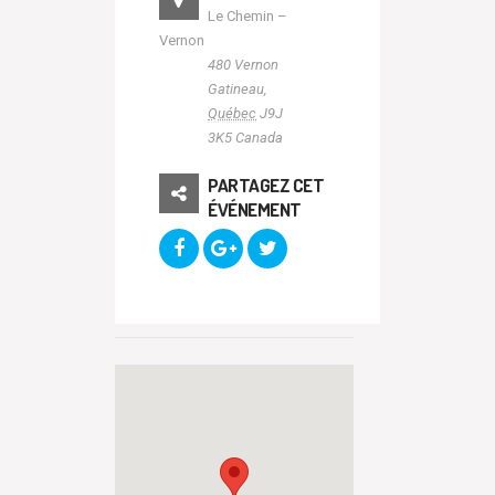
Le Chemin –
Vernon
480 Vernon
Gatineau
,
Québec
J9J
3K5
Canada
PARTAGEZ CET
ÉVÉNEMENT