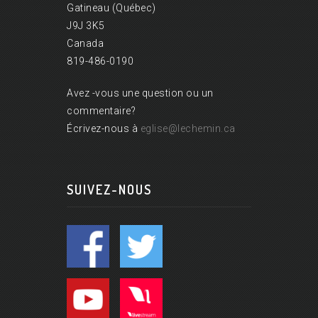
Gatineau (Québec)
J9J 3K5
Canada
819-486-0190
Avez -vous une question ou un
commentaire?
Écrivez-nous à
eglise@lechemin.ca
SUIVEZ-NOUS