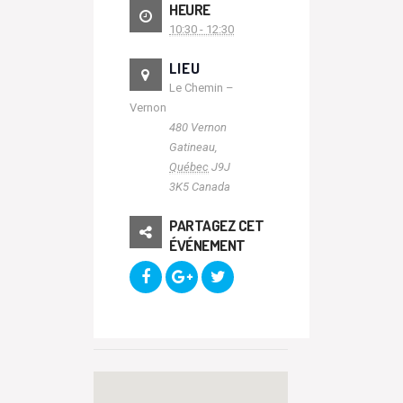
HEURE
10:30 - 12:30
LIEU
Le Chemin –
Vernon
480 Vernon
Gatineau
,
Québec
J9J
3K5
Canada
PARTAGEZ CET
ÉVÉNEMENT