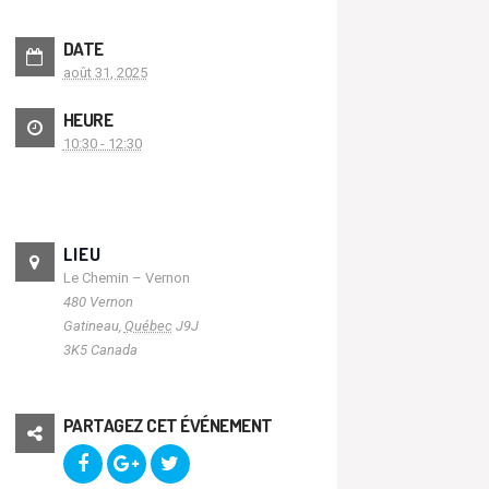
DATE
août 31, 2025
HEURE
10:30 - 12:30
LIEU
Le Chemin – Vernon
480 Vernon
Gatineau
,
Québec
J9J
3K5
Canada
PARTAGEZ CET ÉVÉNEMENT