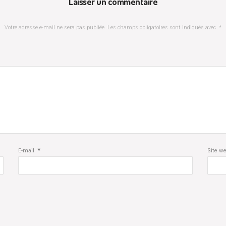
Laisser un commentaire
Votre adresse e-mail ne sera pas publiée.
Les champs obligatoires sont indiqués avec
*
*
E-mail
Site w