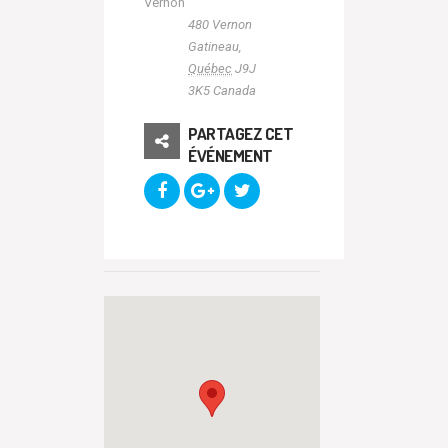
Vernon
480 Vernon
Gatineau
,
Québec
J9J
3K5
Canada
PARTAGEZ CET
ÉVÉNEMENT