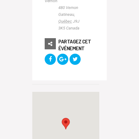
Vernon
480 Vernon
Gatineau
,
Québec
J9J
3K5
Canada
PARTAGEZ CET
ÉVÉNEMENT