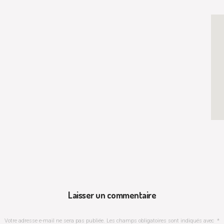
Laisser un commentaire
Votre adresse e-mail ne sera pas publiée.
Les champs obligatoires sont indiqués avec
*