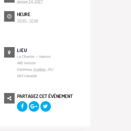
janvier 24, 2027
HEURE
10:30 - 12:30
LIEU
Le Chemin – Vernon
480 Vernon
Gatineau
,
Québec
J9J
3K5
Canada
PARTAGEZ CET ÉVÉNEMENT