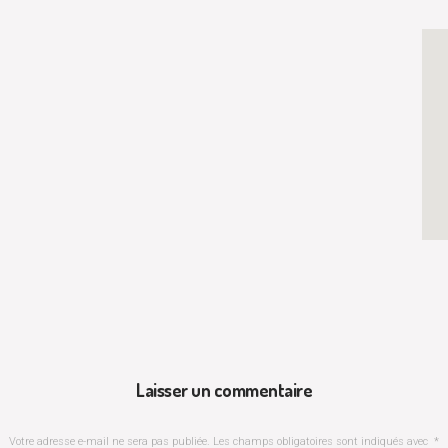
Laisser un commentaire
Votre adresse e-mail ne sera pas publiée.
Les champs obligatoires sont indiqués avec
*