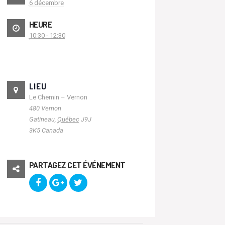
6 décembre
HEURE
10:30 - 12:30
LIEU
Le Chemin – Vernon
480 Vernon
Gatineau
,
Québec
J9J
3K5
Canada
PARTAGEZ CET ÉVÉNEMENT