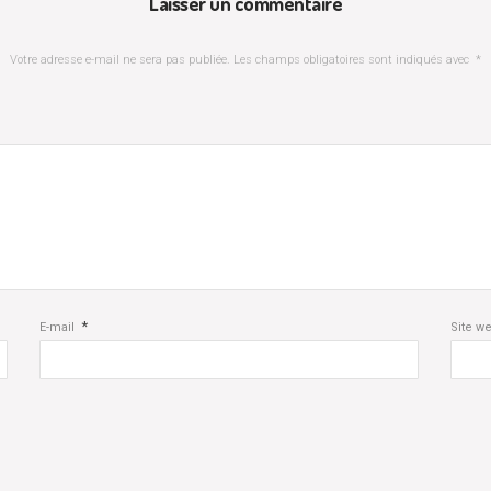
Laisser un commentaire
Votre adresse e-mail ne sera pas publiée.
Les champs obligatoires sont indiqués avec
*
*
E-mail
Site w