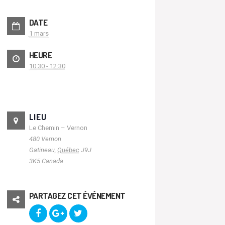
DATE
1 mars
HEURE
10:30 - 12:30
LIEU
Le Chemin – Vernon
480 Vernon
Gatineau
,
Québec
J9J
3K5
Canada
PARTAGEZ CET ÉVÉNEMENT