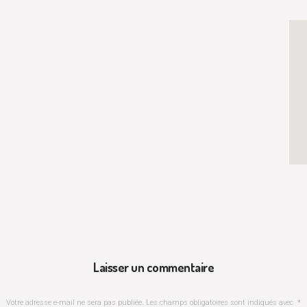
Laisser un commentaire
Votre adresse e-mail ne sera pas publiée.
Les champs obligatoires sont indiqués avec
*