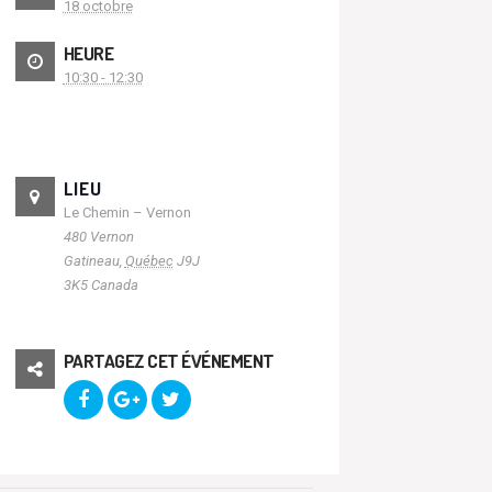
18 octobre
HEURE
10:30 - 12:30
LIEU
Le Chemin – Vernon
480 Vernon
Gatineau
,
Québec
J9J
3K5
Canada
PARTAGEZ CET ÉVÉNEMENT