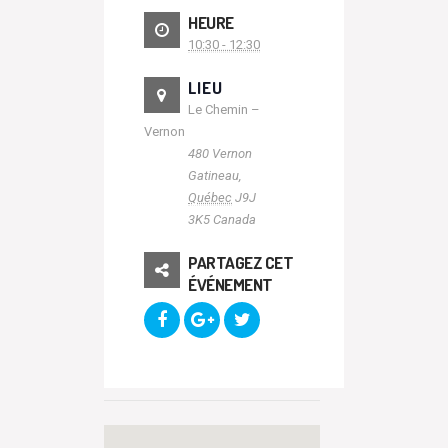
HEURE
10:30 - 12:30
LIEU
Le Chemin –
Vernon
480 Vernon
Gatineau
,
Québec
J9J
3K5
Canada
PARTAGEZ CET
ÉVÉNEMENT