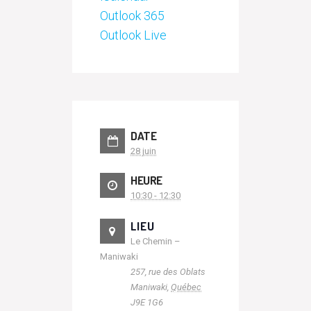
Outlook 365
Outlook Live
DATE
28 juin
HEURE
10:30 - 12:30
LIEU
Le Chemin –
Maniwaki
257, rue des Oblats
Maniwaki
,
Québec
J9E 1G6