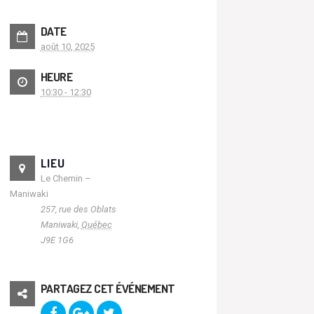
DATE
août 10, 2025
HEURE
10:30 - 12:30
LIEU
Le Chemin –
Maniwaki
257, rue des Oblats
Maniwaki
,
Québec
J9E 1G6
PARTAGEZ CET ÉVÉNEMENT