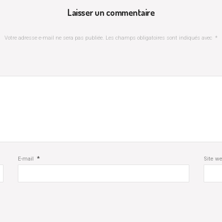
Laisser un commentaire
Votre adresse e-mail ne sera pas publiée.
Les champs obligatoires sont indiqués avec
*
*
E-mail
Site w