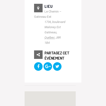
LIEU
Le Chemin –
Gatineau-Est
1736, boulevard
Maloney Est
Gatineau
,
Québec
J8R
1B4
PARTAGEZ CET
ÉVÉNEMENT