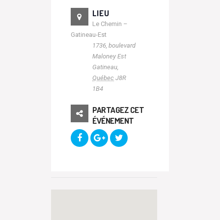
LIEU
Le Chemin –
Gatineau-Est
1736, boulevard
Maloney Est
Gatineau
,
Québec
J8R
1B4
PARTAGEZ CET
ÉVÉNEMENT