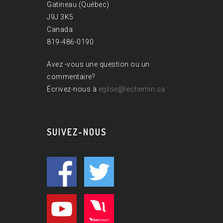
Gatineau (Québec)
J9J 3K5
Canada
819-486-0190
Avez -vous une question ou un
commentaire?
Écrivez-nous à
eglise@lechemin.ca
SUIVEZ-NOUS