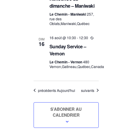
dimanche – Maniwaki
Le Chemin - Maniwaki
257,
rue des
Oblats,Maniwaki,Québec
16 août @ 10:30
-
12:30
DIM
16
Sunday Service –
Vernon
Le Chemin - Vernon
480
Vernon,Gatineau,Québec,Canada
Événements
Événements
précédents
Aujourd'hui
suivants
S’ABONNER AU
CALENDRIER