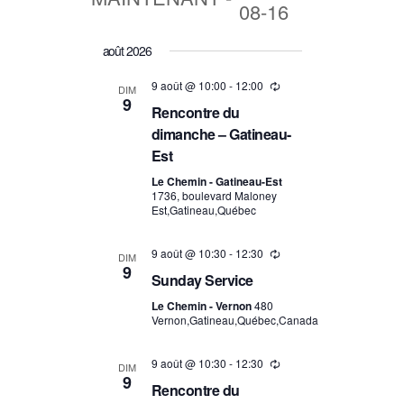
08-16
vues
navigation
Événement
Sélectionnez
août 2026
de
une
date.
9 août @ 10:00
-
12:00
vues
DIM
9
Rencontre du
Événements
dimanche – Gatineau-
Est
Le Chemin - Gatineau-Est
1736, boulevard Maloney
Est,Gatineau,Québec
9 août @ 10:30
-
12:30
DIM
9
Sunday Service
Le Chemin - Vernon
480
Vernon,Gatineau,Québec,Canada
9 août @ 10:30
-
12:30
DIM
9
Rencontre du