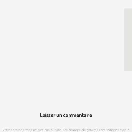
Laisser un commentaire
Votre adresse e-mail ne sera pas publiée.
Les champs obligatoires sont indiqués avec
*