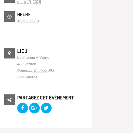
mars 19, 2028
HEURE
10:30 - 12:30
LIEU
Le Chemin – Vernon
480 Vernon
Gatineau
,
Québec
J9J
3K5
Canada
PARTAGEZ CET ÉVÉNEMENT