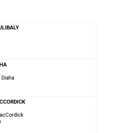
ULIBALY
AHA
a Diaha
ACCORDICK
MacCordick
s