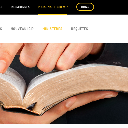
US
RESSOURCES
MAISONS LE CHEMIN
DONS
ES
NOUVEAU ICI?
MINISTÈRES
REQUÊTES