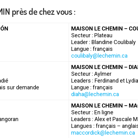
N près de chez vous :
IÓN
MAISON LE CHEMIN – CO
Secteur : Plateau
Leader : Blandine Coulibaly
Langue : français
coulibaly@lechemin.ca
MAISON LE CHEMIN – DI
Secteur : Aylmer
adié
Leaders : Ferdinand et Lydi
lais sur demande
Langue : français
diaha@lechemin.ca
MAISON LE CHEMIN – M
Secteur : En ligne
iangoran
Leaders : Alex et Pascale 
Langues : français – anglai
maccordick@lechemin.ca