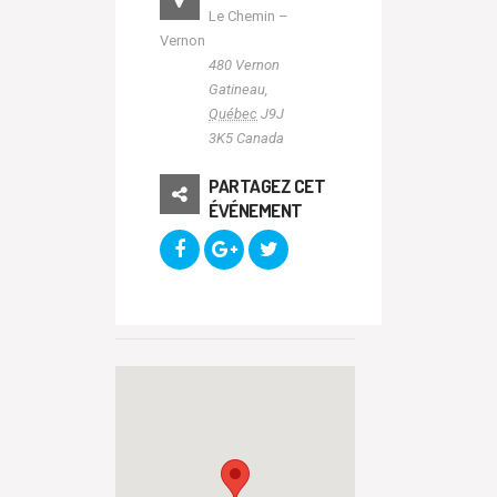
Le Chemin –
Vernon
480 Vernon
Gatineau
,
Québec
J9J
3K5
Canada
PARTAGEZ CET
ÉVÉNEMENT