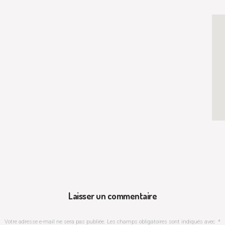
Laisser un commentaire
Votre adresse e-mail ne sera pas publiée.
Les champs obligatoires sont indiqués avec
*