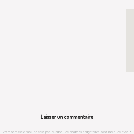
Laisser un commentaire
Votre adresse e-mail ne sera pas publiée.
Les champs obligatoires sont indiqués avec
*