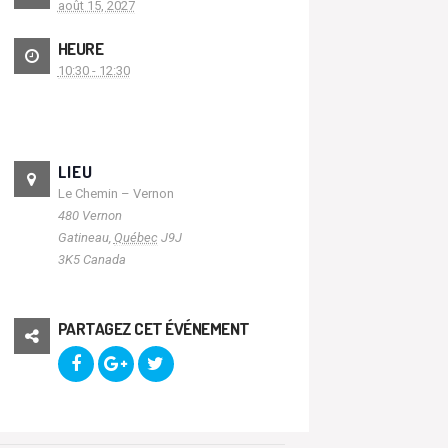
août 15, 2027
HEURE
10:30 - 12:30
LIEU
Le Chemin – Vernon
480 Vernon
Gatineau
,
Québec
J9J
3K5
Canada
PARTAGEZ CET ÉVÉNEMENT