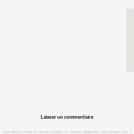
Laisser un commentaire
Votre adresse e-mail ne sera pas publiée.
Les champs obligatoires sont indiqués avec
*