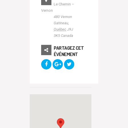
Le Chemin –
Vernon
480 Vernon
Gatineau
,
Québec
J9J
3K5
Canada
PARTAGEZ CET
ÉVÉNEMENT