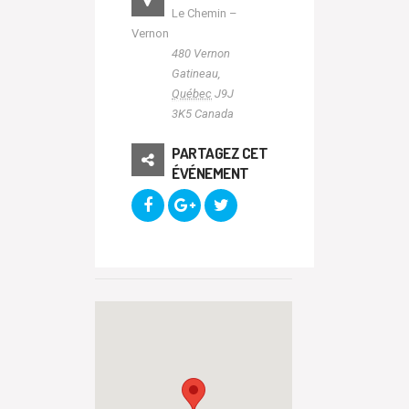
Le Chemin –
Vernon
480 Vernon
Gatineau
,
Québec
J9J
3K5
Canada
PARTAGEZ CET
ÉVÉNEMENT