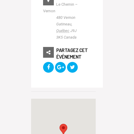
Le Chemin –
Vernon
480 Vernon
Gatineau
,
Québec
J9J
3K5
Canada
PARTAGEZ CET
ÉVÉNEMENT