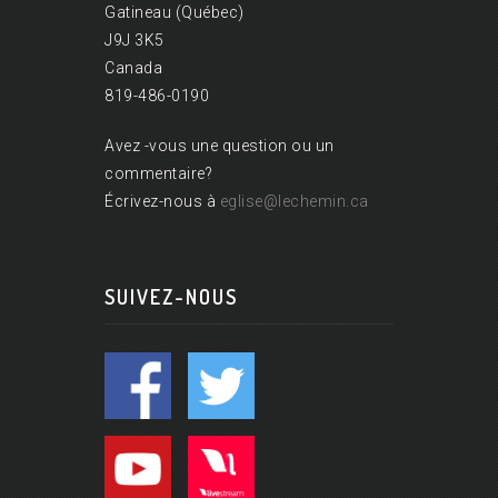
Gatineau (Québec)
J9J 3K5
Canada
819-486-0190
Avez -vous une question ou un
commentaire?
Écrivez-nous à
eglise@lechemin.ca
SUIVEZ-NOUS