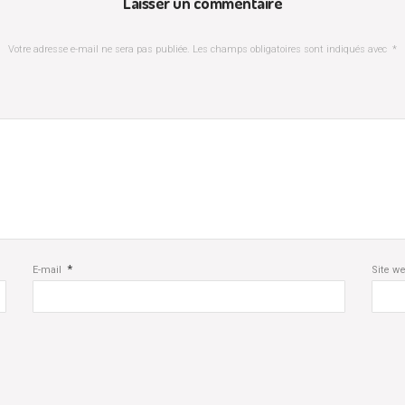
Laisser un commentaire
Votre adresse e-mail ne sera pas publiée.
Les champs obligatoires sont indiqués avec
*
*
E-mail
Site w