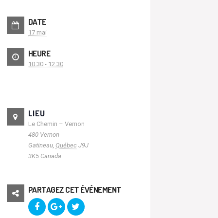
DATE
17 mai
HEURE
10:30 - 12:30
LIEU
Le Chemin – Vernon
480 Vernon
Gatineau
,
Québec
J9J
3K5
Canada
PARTAGEZ CET ÉVÉNEMENT