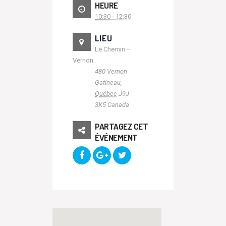
HEURE
10:30 - 12:30
LIEU
Le Chemin –
Vernon
480 Vernon
Gatineau
,
Québec
J9J
3K5
Canada
PARTAGEZ CET
ÉVÉNEMENT