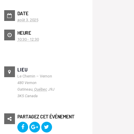
DATE
août 3, 2025
HEURE
10:30 - 12:30
LIEU
Le Chemin – Vernon
480 Vernon
Gatineau
,
Québec
J9J
3K5
Canada
PARTAGEZ CET ÉVÉNEMENT