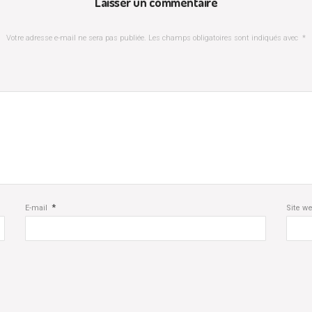
Laisser un commentaire
Votre adresse e-mail ne sera pas publiée.
Les champs obligatoires sont indiqués avec
*
*
E-mail
Site w