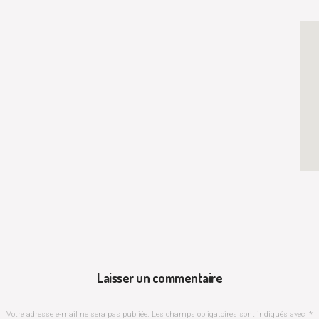
Laisser un commentaire
Votre adresse e-mail ne sera pas publiée.
Les champs obligatoires sont indiqués avec
*