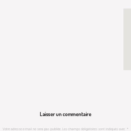
Laisser un commentaire
Votre adresse e-mail ne sera pas publiée.
Les champs obligatoires sont indiqués avec
*