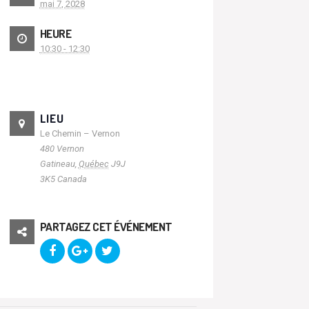
mai 7, 2028
HEURE
10:30 - 12:30
LIEU
Le Chemin – Vernon
480 Vernon
Gatineau
,
Québec
J9J
3K5
Canada
PARTAGEZ CET ÉVÉNEMENT