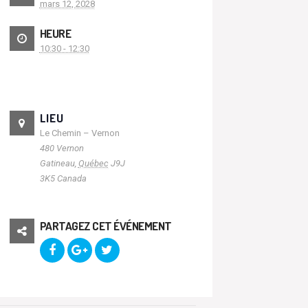
mars 12, 2028
HEURE
10:30 - 12:30
LIEU
Le Chemin – Vernon
480 Vernon
Gatineau
,
Québec
J9J
3K5
Canada
PARTAGEZ CET ÉVÉNEMENT