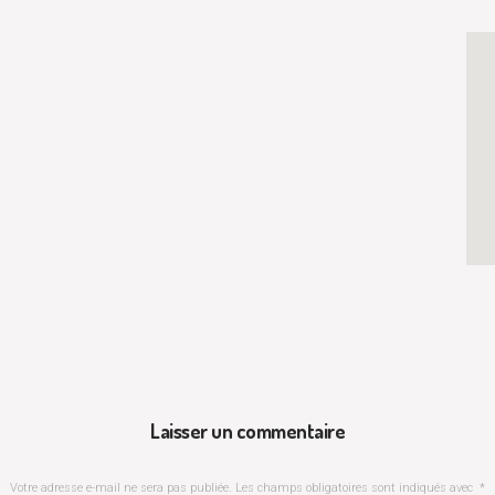
Laisser un commentaire
Votre adresse e-mail ne sera pas publiée.
Les champs obligatoires sont indiqués avec
*