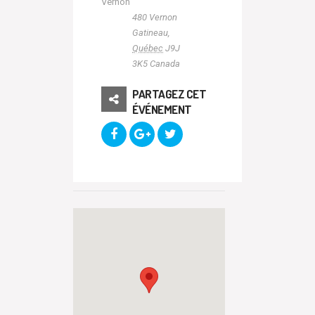
Vernon
480 Vernon
Gatineau
,
Québec
J9J
3K5
Canada
PARTAGEZ CET
ÉVÉNEMENT