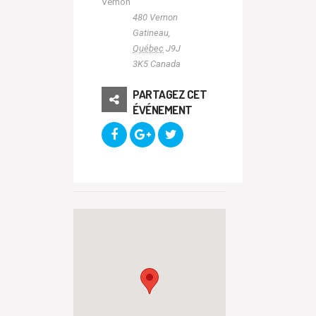
Vernon
480 Vernon
Gatineau
,
Québec
J9J
3K5
Canada
PARTAGEZ CET
ÉVÉNEMENT