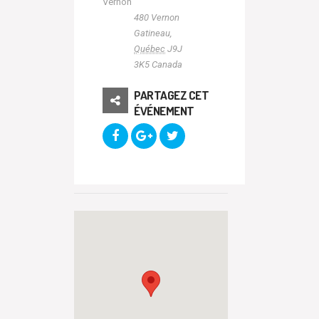
Vernon
480 Vernon
Gatineau
,
Québec
J9J
3K5
Canada
PARTAGEZ CET
ÉVÉNEMENT