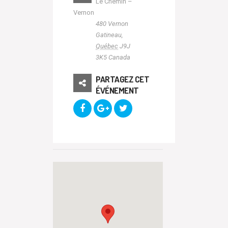
Le Chemin –
Vernon
480 Vernon
Gatineau
,
Québec
J9J
3K5
Canada
PARTAGEZ CET
ÉVÉNEMENT