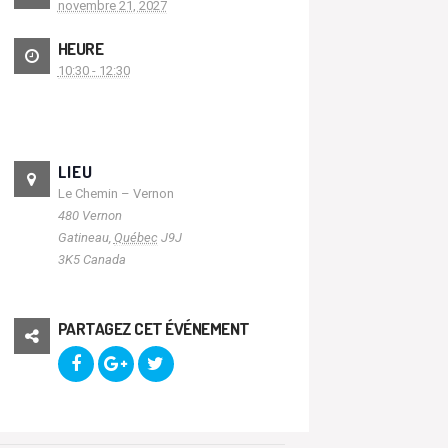
novembre 21, 2027
HEURE
10:30 - 12:30
LIEU
Le Chemin – Vernon
480 Vernon
Gatineau
,
Québec
J9J
3K5
Canada
PARTAGEZ CET ÉVÉNEMENT