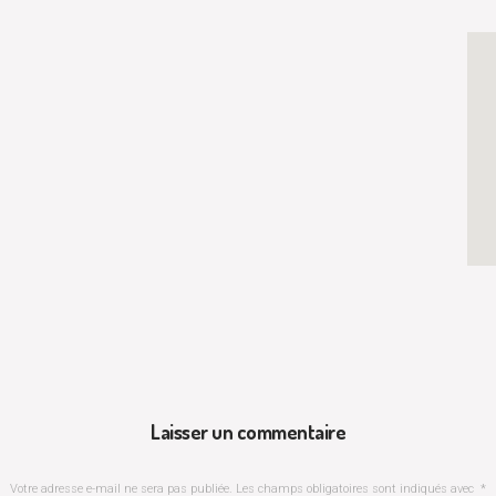
Laisser un commentaire
Votre adresse e-mail ne sera pas publiée.
Les champs obligatoires sont indiqués avec
*