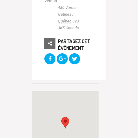
Vernon
480 Vernon
Gatineau
,
Québec
J9J
3K5
Canada
PARTAGEZ CET
ÉVÉNEMENT