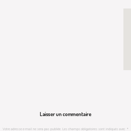
Laisser un commentaire
Votre adresse e-mail ne sera pas publiée.
Les champs obligatoires sont indiqués avec
*