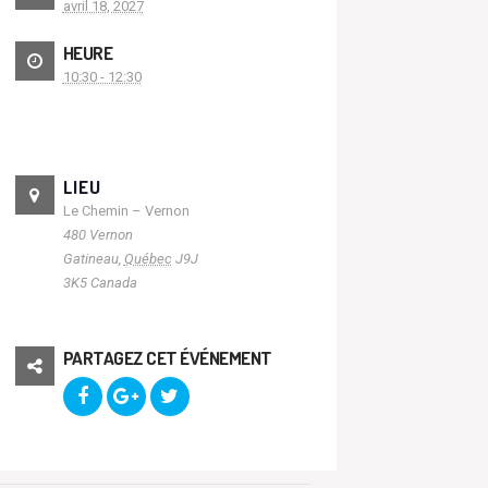
avril 18, 2027
HEURE
10:30 - 12:30
LIEU
Le Chemin – Vernon
480 Vernon
Gatineau
,
Québec
J9J
3K5
Canada
PARTAGEZ CET ÉVÉNEMENT