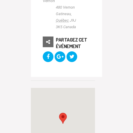
Vernon
480 Vernon
Gatineau
,
Québec
J9J
3K5
Canada
PARTAGEZ CET
ÉVÉNEMENT