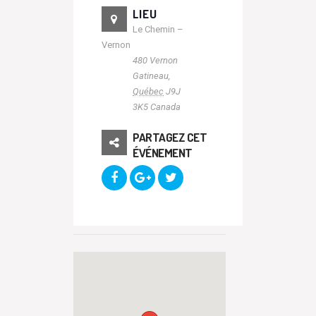
LIEU
Le Chemin –
Vernon
480 Vernon
Gatineau
,
Québec
J9J
3K5
Canada
PARTAGEZ CET
ÉVÉNEMENT