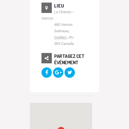
LIEU
Le Chemin –
Vernon
480 Vernon
Gatineau
,
Québec
J9J
3K5
Canada
PARTAGEZ CET
ÉVÉNEMENT