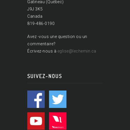
Gatineau (Québec)
J9J 3K5
Canada
819-486-0190
Avez -vous une question ou un
commentaire?
Écrivez-nous à
eglise@lechemin.ca
SUIVEZ-NOUS