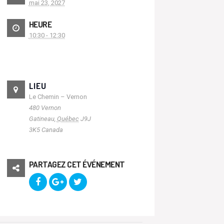
mai 23, 2027
HEURE
10:30 - 12:30
LIEU
Le Chemin – Vernon
480 Vernon
Gatineau
,
Québec
J9J
3K5
Canada
PARTAGEZ CET ÉVÉNEMENT