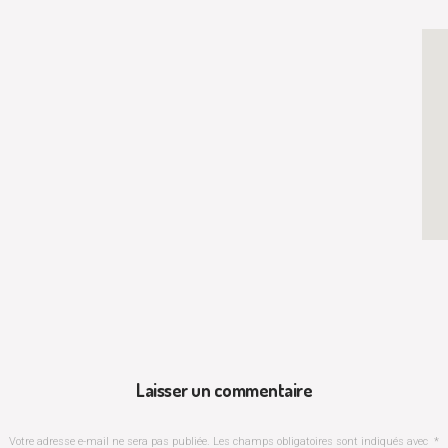
Laisser un commentaire
Votre adresse e-mail ne sera pas publiée.
Les champs obligatoires sont indiqués avec
*